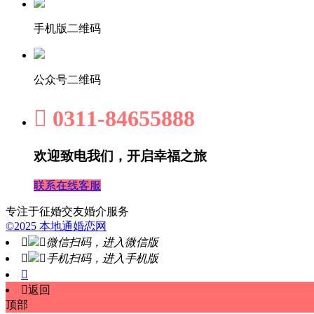
手机版二维码
公众号二维码

0311-84655888
欢迎致电我们，开启幸福之旅
联系在线客服
专注于征婚交友婚介服务
©2025 本地通婚恋网


微信扫码，进入微信版


手机扫码，进入手机版


返回
顶部