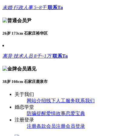
未婚
行政人事
5~8千
联系Ta
尹
26岁 173cm 石家庄裕华区
离异
技术人员
8千~1万
联系Ta
遇见
38岁 166cm 石家庄鹿泉市
关于我们
网站介绍
线下人工服务
联系我们
婚恋学堂
防骗提醒
爱情故事
恋爱宝典
注册登录
注册条款
会员注册
会员登录