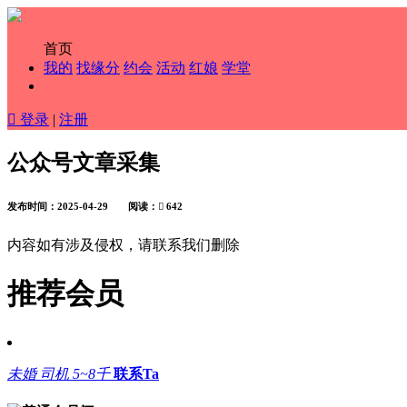
首页
我的
找缘分
约会
活动
红娘
学堂

登录
|
注册
公众号文章采集
发布时间：2025-04-29 阅读：

642
内容如有涉及侵权，请联系我们删除
推荐会员
未婚
司机
5~8千
联系Ta